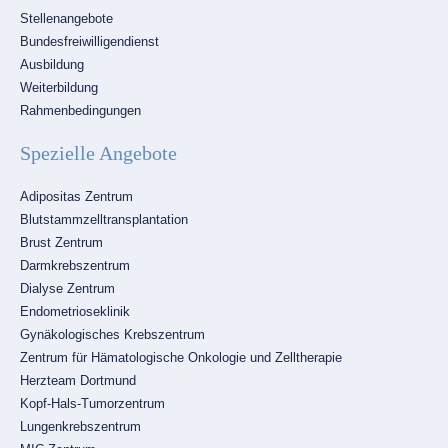
Navigation
Stellenangebote
überspringen
Bundesfreiwilligendienst
Ausbildung
Weiterbildung
Rahmenbedingungen
Spezielle Angebote
Navigation
Adipositas Zentrum
überspringen
Blutstammzelltransplantation
Brust Zentrum
Darmkrebszentrum
Dialyse Zentrum
Endometrioseklinik
Gynäkologisches Krebszentrum
Zentrum für Hämatologische Onkologie und Zelltherapie
Herzteam Dortmund
Kopf-Hals-Tumorzentrum
Lungenkrebszentrum