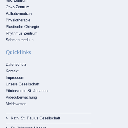
MIC Zentrum
Onko Zentrum
Palliativmedizin
Physiotherapie
Plastische Chirurgie
Rhythmus Zentrum
Schmerzmedizin
Quicklinks
Navigation
Datenschutz
überspringen
Kontakt
Impressum
Unsere Gesellschaft
Förderverein St.-Johannes
Videoüberwachung
Meldewesen
Navigation
Kath. St. Paulus Gesellschaft
überspringen