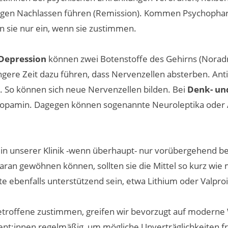
igen Nachlassen führen (Remission). Kommen Psychopharm
n sie nur ein, wenn sie zustimmen.
Depression
können zwei Botenstoffe des Gehirns (Noradre
ängere Zeit dazu führen, dass Nervenzellen absterben. An
. So können sich neue Nervenzellen bilden. Bei
Denk- u
Dopamin. Dagegen können sogenannte Neuroleptika oder A
in unserer Klinik -wenn überhaupt- nur vorübergehend bei 
aran gewöhnen können, sollten sie die Mittel so kurz w
ebenfalls unterstützend sein, etwa Lithium oder Valpro
ffene zustimmen, greifen wir bevorzugt auf moderne Wirk
ent:innen regelmäßig, um mögliche Unverträglichkeiten fr