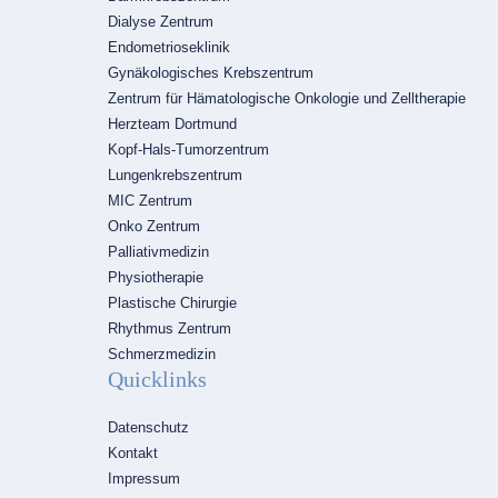
Dialyse Zentrum
Endometrioseklinik
Gynäkologisches Krebszentrum
Zentrum für Hämatologische Onkologie und Zelltherapie
Herzteam Dortmund
Kopf-Hals-Tumorzentrum
Lungenkrebszentrum
MIC Zentrum
Onko Zentrum
Palliativmedizin
Physiotherapie
Plastische Chirurgie
Rhythmus Zentrum
Schmerzmedizin
Quicklinks
Navigation
Datenschutz
überspringen
Kontakt
Impressum