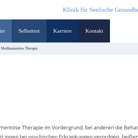
Klinik für Seelische Gesundhe
der
Selbsttest
Karriere
Kontakt
>
Medikamentöse Therapie
amentöse Therapie im Vordergrund, bei anderen die Beha
rzt:innen bei psychischen Erkrankungen verordnen, heiße