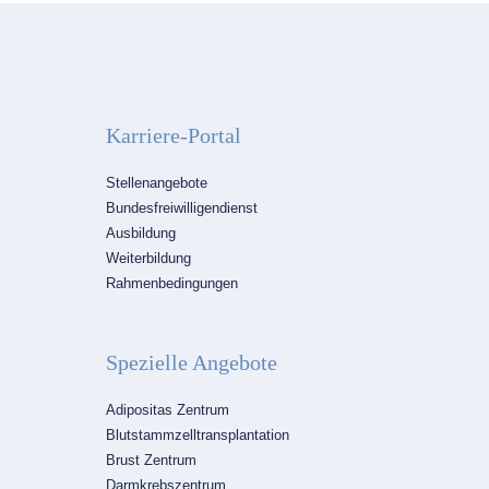
Karriere-Portal
Navigation
Stellenangebote
überspringen
Bundesfreiwilligendienst
Ausbildung
Weiterbildung
Rahmenbedingungen
Spezielle Angebote
Navigation
Adipositas Zentrum
überspringen
Blutstammzelltransplantation
Brust Zentrum
Darmkrebszentrum