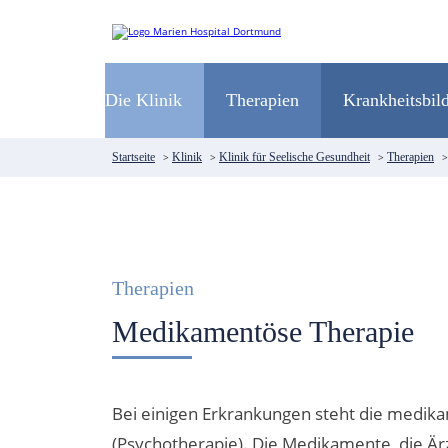
Navigation
überspringen
Die Klinik
Therapien
Krankheitsbil
Startseite
>
Klinik
>
Klinik für Seelische Gesundheit
>
Therapien
Therapien
Medikamentöse Therapie
Bei einigen Erkrankungen steht die medik
(Psychotherapie). Die Medikamente, die Ä