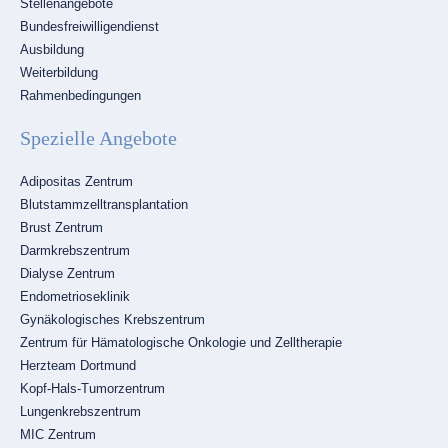
Stellenangebote
überspringen
Bundesfreiwilligendienst
Ausbildung
Weiterbildung
Rahmenbedingungen
Spezielle Angebote
Navigation
Adipositas Zentrum
überspringen
Blutstammzelltransplantation
Brust Zentrum
Darmkrebszentrum
Dialyse Zentrum
Endometrioseklinik
Gynäkologisches Krebszentrum
Zentrum für Hämatologische Onkologie und Zelltherapie
Herzteam Dortmund
Kopf-Hals-Tumorzentrum
Lungenkrebszentrum
MIC Zentrum