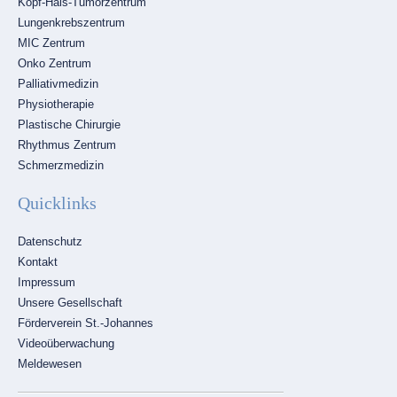
Kopf-Hals-Tumorzentrum
Lungenkrebszentrum
MIC Zentrum
Onko Zentrum
Palliativmedizin
Physiotherapie
Plastische Chirurgie
Rhythmus Zentrum
Schmerzmedizin
Quicklinks
Navigation
Datenschutz
überspringen
Kontakt
Impressum
Unsere Gesellschaft
Förderverein St.-Johannes
Videoüberwachung
Meldewesen