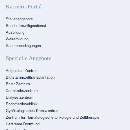
Karriere-Portal
Navigation
Stellenangebote
überspringen
Bundesfreiwilligendienst
Ausbildung
Weiterbildung
Rahmenbedingungen
Spezielle Angebote
Navigation
Adipositas Zentrum
überspringen
Blutstammzelltransplantation
Brust Zentrum
Darmkrebszentrum
Dialyse Zentrum
Endometrioseklinik
Gynäkologisches Krebszentrum
Zentrum für Hämatologische Onkologie und Zelltherapie
Herzteam Dortmund